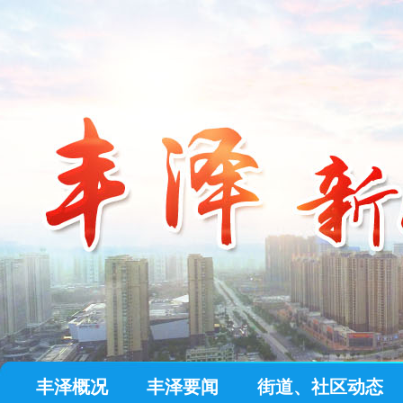
丰泽概况
丰泽要闻
街道、社区动态