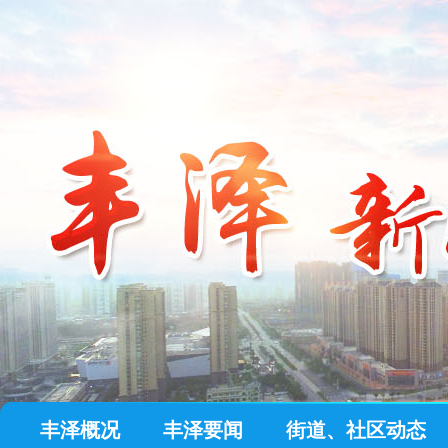
丰泽概况
丰泽要闻
街道、社区动态