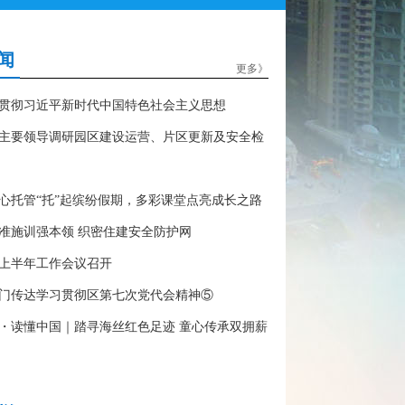
闻
更多》
贯彻习近平新时代中国特色社会主义思想
主要领导调研园区建设运营、片区更新及安全检
心托管“托”起缤纷假期，多彩课堂点亮成长之路
准施训强本领 织密住建安全防护网
上半年工作会议召开
门传达学习贯彻区第七次党代会精神⑤
・读懂中国｜踏寻海丝红色足迹 童心传承双拥薪