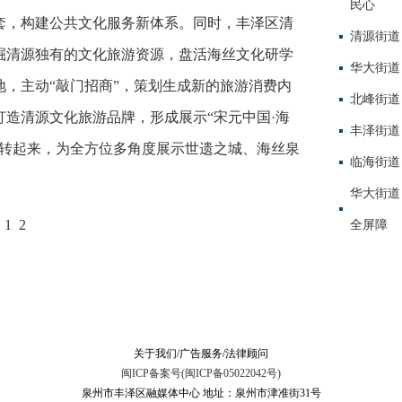
民心
套，构建公共文化服务新体系。同时，丰泽区清
清源街道
掘清源独有的文化旅游资源，盘活海丝文化研学
华大街道
，主动“敲门招商”，策划生成新的旅游消费内
北峰街道
造清源文化旅游品牌，形成展示“宋元中国·海
丰泽街道
玩转起来，为全方位多角度展示世遗之城、海丝泉
临海街道
华大街道
1
2
全屏障
关于我们/广告服务/法律顾问
闽ICP备案号(闽ICP备05022042号)
泉州市丰泽区融媒体中心 地址：泉州市津准街31号