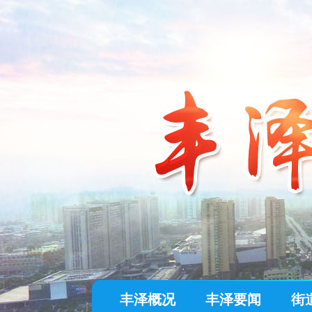
丰泽概况
丰泽要闻
街