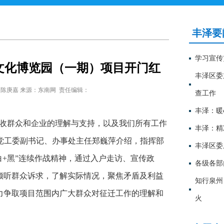
丰泽要
学习宣传
文化博览园（一期）项目开门红
丰泽区委
 陈庚嘉
来源：东南网
责任编辑：
查工作
丰泽：暖
征收群众和企业的理解与支持，以及我们所有工作
丰泽：精
道党工委副书记、办事处主任郑巍萍介绍，指挥部
丰泽区委
“白+黑”连续作战精神，通过入户走访、宣传政
各级各部
倾听群众诉求，了解实际情况，聚焦矛盾及利益
知行泉州
力争取项目范围内广大群众对征迁工作的理解和
火