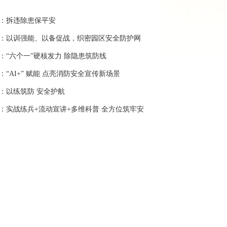
：拆违除患保平安
：以训强能、以备促战，织密园区安全防护网
：“六个一”硬核发力 除隐患筑防线
：“AI+” 赋能 点亮消防安全宣传新场景
：以练筑防 安全护航
：实战练兵+流动宣讲+多维科普 全方位筑牢安