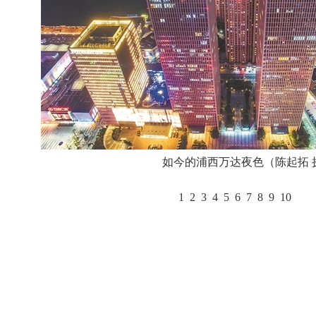
如今的浦西万达夜色（陈起拓 
1
2
3
4
5
6
7
8
9
10