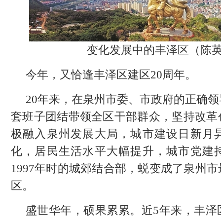
变化发展中的丰泽区（陈英
今年，又恰逢丰泽区建区20周年。
20年来，在泉州市委、市政府的正确
套班子团结带领全区干部群众，坚持改革
极融入泉州发展大局，城市建设日新月
化，居民生活水平大幅提升，城市党建
1997年时的城郊结合部，蜕变成了泉州
区。
盛世华年，硕果累累。近5年来，丰泽