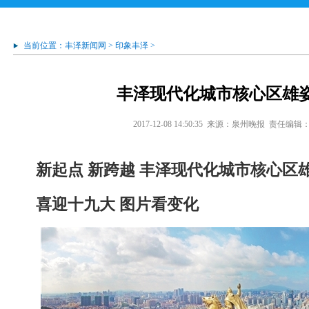
当前位置：
丰泽新闻网
>
印象丰泽
>
丰泽现代化城市核心区雄
2017-12-08 14:50:35
来源：泉州晚报
责任编辑
新起点 新跨越 丰泽现代化城市核心区
喜迎十九大 图片看变化