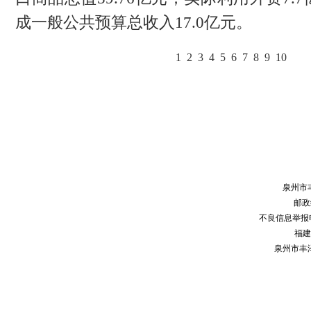
成一般公共预算总收入17.0亿元。
1
2
3
4
5
6
7
8
9
10
泉州市
邮政编
不良信息举报电话：
福建
泉州市丰