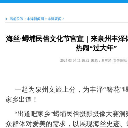
当前位置：
丰泽新闻网
>
丰泽要闻
>
海丝·蟳埔民俗文化节官宣｜来泉州丰泽
热闹“过大年”
2024-03-04 11:16:32
来源：看丰泽
责任编辑
一起为泉州文旅上分，为丰泽“簪花”喝彩
家乡出道！
“出道吧家乡”蟳埔民俗摄影摄像大赛洞
众群体对爱美的需求，以展现海丝史迹、