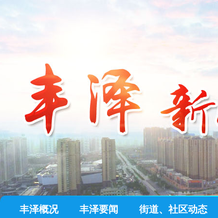
丰泽概况
丰泽要闻
街道、社区动态