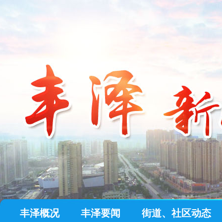
丰泽概况
丰泽要闻
街道、社区动态