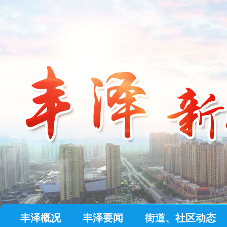
丰泽概况
丰泽要闻
街道、社区动态