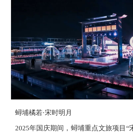
蟳埔橘若·宋时明月
2025年国庆期间，蟳埔重点文旅项目“