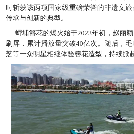
时斩获该两项国家级重磅荣誉的非遗文旅
传承与创新的典型。
蟳埔簪花的爆火始于2023年初，赵丽
刷屏，累计播放量突破40亿次。随后，
芝等一众明星相继体验簪花造型，持续掀