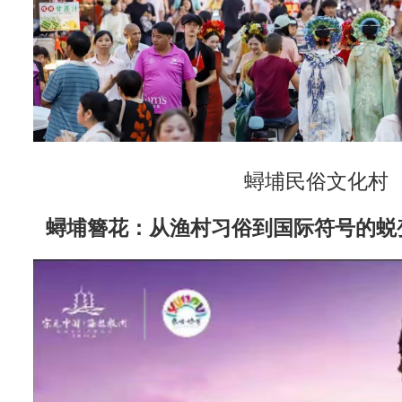
蟳埔民俗文化村
蟳埔簪花：从渔村习俗到国际符号的蜕