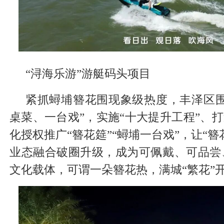
“浔海乐游”游艇码头项目
紧抓蟳埔簪花围现象级热度，丰泽区围
桌菜、一台戏”，实施“十大提升工程”、打
化授权推广“簪花筵”“蟳埔一台戏”，让“簪
业态融合破圈升级，成为可佩戴、可品尝
文化载体，可谓一朵簪花热，满城“繁花”