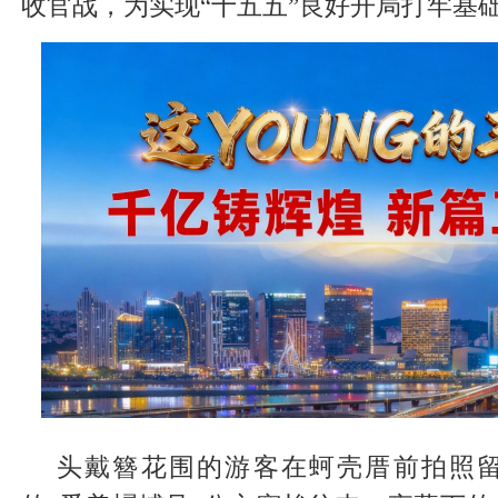
收官战，为实现“十五五”良好开局打牢基
头戴簪花围的游客在蚵壳厝前拍照