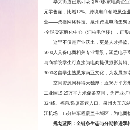
华大街道已累计吸引800多家电商企业入
元零售额，比增12%。跨境电商领域虽企
业——跨播网络科技、泉州跨境电商集聚
·全球卖家孵化中心（润柏电信楼），正
这里不仅是产业沃土，更是人才摇篮
5000人具备电商相关专业背景，涵盖电
与商学院学生可直接为电商提供摄影剪辑
3000名留学生熟悉东南亚文化，为发展
空间资源同样得天独厚：近96万平方
工业园15.25万平方米储备空间，为产
324线、福泉/泉厦高速入口、泉州火车东
江机场，15分钟车程覆盖主城区，为电商
规划蓝图：全链条生态与分期推进双