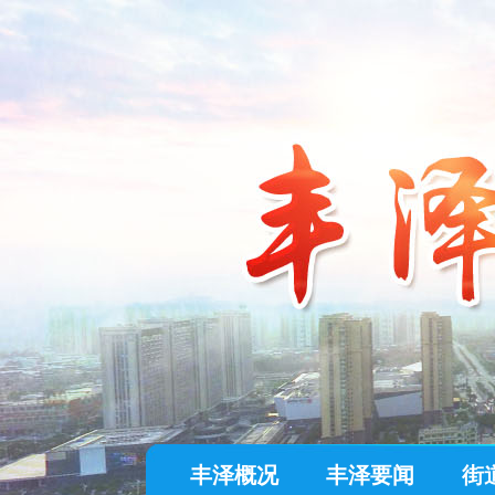
丰泽概况
丰泽要闻
街