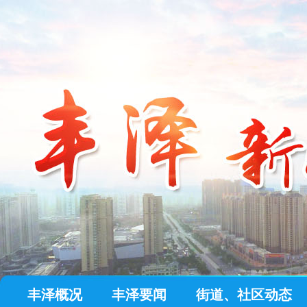
丰泽概况
丰泽要闻
街道、社区动态