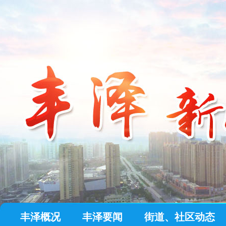
丰泽概况
丰泽要闻
街道、社区动态