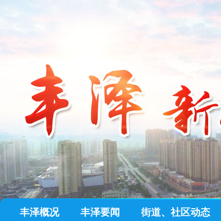
丰泽概况
丰泽要闻
街道、社区动态