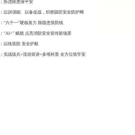
：拆违除患保平安
：以训强能、以备促战，织密园区安全防护网
：“六个一”硬核发力 除隐患筑防线
：“AI+” 赋能 点亮消防安全宣传新场景
：以练筑防 安全护航
：实战练兵+流动宣讲+多维科普 全方位筑牢安