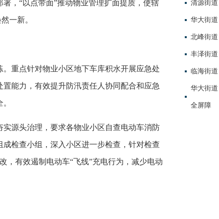
署，“以点带面”推动物业管理扩面提质，使辖
清源街道
焕然一新。
华大街道
北峰街道
丰泽街道
练。重点针对物业小区地下车库积水开展应急处
临海街道
处置能力，有效提升防汛责任人协同配合和应急
华大街道
全。
全屏障
夯实源头治理，要求各物业小区自查电动车消防
组成检查小组，深入小区进一步检查，针对检查
整改，有效遏制电动车“飞线”充电行为，减少电动