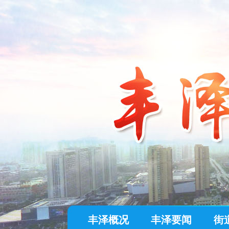
丰泽概况
丰泽要闻
街