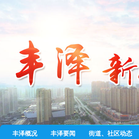
丰泽概况
丰泽要闻
街道、社区动态