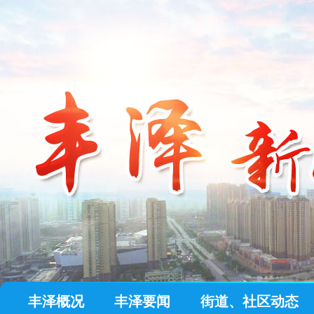
丰泽概况
丰泽要闻
街道、社区动态