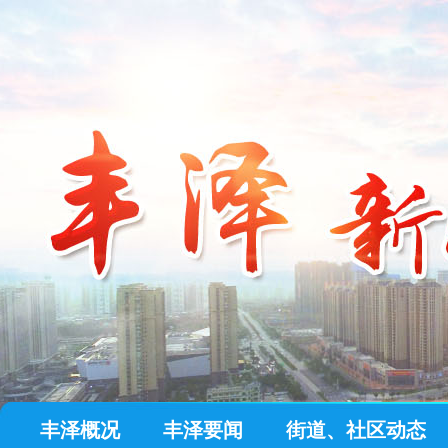
丰泽概况
丰泽要闻
街道、社区动态