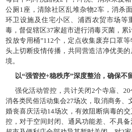
公厕1座，清除社区乱堆杂物2车，消杀面积
环卫设施及住宅小区、浦西农贸市场等
毒，督促辖区37家超市进行消毒灭菌，累
投放专用桶”112个，定点收集废弃口罩
头上切断疫情传播，共同营造洁净优美的
境。
以“强管控+稳秩序”深度整治，确保不
强化活动管控，共计关闭2个寺庙、2
消各类民俗活动集会27场次，取消商务、
婚丧喜庆活动14场次，有效阻断病毒的
控，对于空间封闭、通风功能差、不具备
超市及便利店全部劝导其暂时关闭，对2