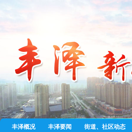
丰泽概况
丰泽要闻
街道、社区动态